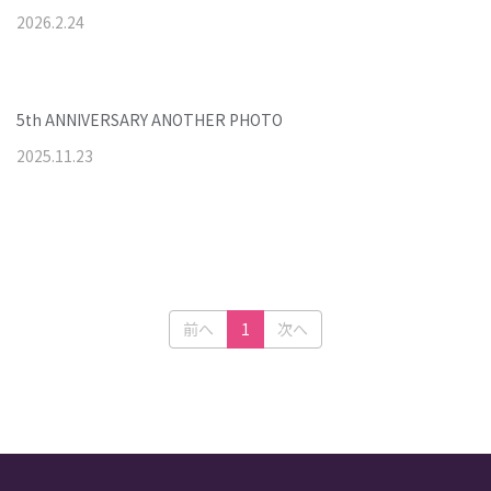
2026
.
2
.
24
5th ANNIVERSARY ANOTHER PHOTO
2025
.
11
.
23
(current)
前へ
1
次へ