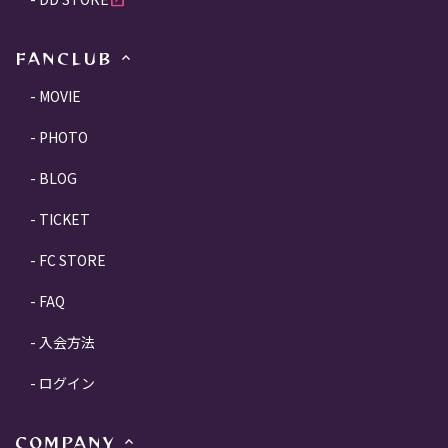
open_in_new
FANCLUB
MOVIE
PHOTO
BLOG
TICKET
FC STORE
FAQ
入会方法
ログイン
COMPANY