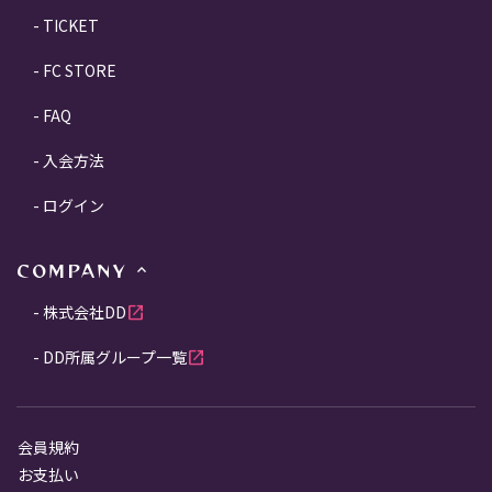
TICKET
FC STORE
FAQ
入会方法
ログイン
COMPANY
株式会社DD
open_in_new
DD所属グループ一覧
open_in_new
会員規約
お支払い