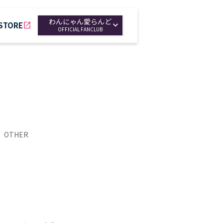
わんにゃん愛らんど
 STORE
open_in_new
OFFICIAL FANCLUB
OTHER