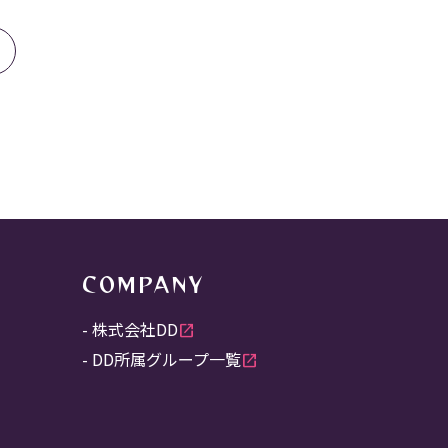
B
COMPANY
株式会社DD
open_in_new
DD所属グループ一覧
open_in_new