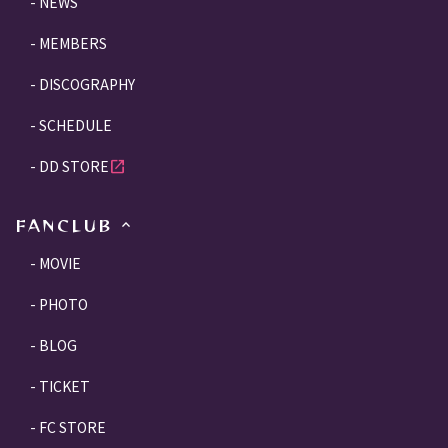
NEWS
MEMBERS
DISCOGRAPHY
SCHEDULE
DD STORE
open_in_new
FANCLUB
MOVIE
PHOTO
BLOG
TICKET
FC STORE