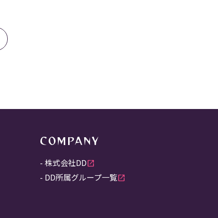
B
COMPANY
株式会社DD
open_in_new
DD所属グループ一覧
open_in_new