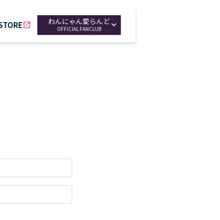
わんにゃん愛らんど
 STORE
open_in_new
OFFICIAL FANCLUB